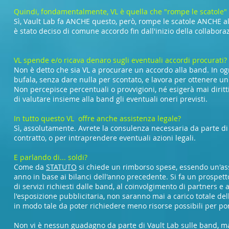
Quindi, fondamentalmente, VL è quella che "rompe le scatole"
Sì, Vault Lab fa ANCHE questo, però, rompe le scatole ANCHE all
è stato deciso di comune accordo fin dall'inizio della collaboraz
VL spende e/o ricava denaro sugli eventuali accordi procurati?
Non è detto che sia VL a procurare un accordo alla band. In ogni
bufala, senza dare nulla per scontato, e lavora per ottenere un
Non percepisce percentuali o provvigioni, né esigerà mai diritti 
di valutare insieme alla band gli eventuali oneri previsti.
In tutto questo VL offre anche assistenza legale?
Sì, assolutamente. Avrete la consulenza necessaria da parte di e
contratto, o per intraprendere eventuali azioni legali.
E parlando di... soldi?
Come da
STATUTO
si chiede un rimborso spese, essendo un'as
anno in base ai bilanci dell'anno precedente. Si fa un prospetto 
di servizi richiesti dalle band, al coinvolgimento di partners e
l'esposizione pubblicitaria, non saranno mai a carico totale del
in modo tale da poter richiedere meno risorse possibili per porta
Non vi è nessun guadagno da parte di Vault Lab sulle band, m