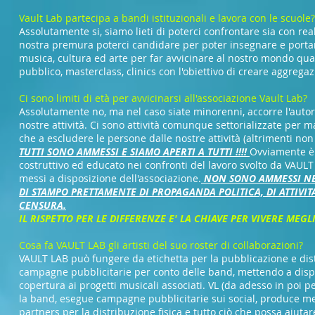
​Vault Lab partecipa a bandi istituzionali e lavora con le scuole?
Assolutamente si, siamo lieti di poterci confrontare sia con rea
nostra premura poterci candidare per poter insegnare e portare 
musica, cultura ed arte per far avvicinare al nostro mondo quan
pubblico, masterclass, clinics con l'obiettivo di creare aggregaz
Ci sono limiti di età per avvicinarsi all'associazione Vault Lab?
Assolutamente no, ma nel caso siate minorenni, accorre l'autorizz
nostre attività. Ci sono attività comunque settorializzate per
che a escludere le persone dalle nostre attività (altrimenti n
TUTTI SONO AMMESSI E SIAMO APERTI A TUTTI !!!!
Ovviamente è 
costruttivo ed educato nei confronti del lavoro svolto da VAULT 
messi a disposizione dell'associazione.
NON SONO AMMESSI NELL
DI STAMPO PRETTAMENTE DI PROPAGANDA POLITICA, DI ATTIVITA
CENSURA.
IL RISPETTO PER LE DIFFERENZE E' LA CHIAVE PER VIVERE MEGLI
Cosa fa VAULT LAB gli artisti del suo roster di collaborazioni?
VAULT LAB può fungere da etichetta per la pubblicazione e dis
campagne pubblicitarie per conto delle band, mettendo a dispo
copertura ai progetti musicali associati. VL (da adesso in poi 
la band, esegue campagne pubblicitarie sui social, produce mer
partners per la distribuzione fisica e tutto ciò che possa aiut