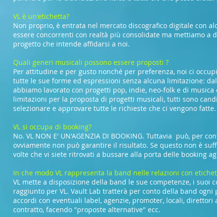
VL è un'etichetta?
Non proprio, è entrata nel mercato discografico digitale con 
essere concorrenti con realtà più consolidate ma mettiamo a disp
progetto che intende affidarsi a noi.
Quali generi musicali possono essere proposti ?
Per attitudine e per gusto nonché per preferenza, noi ci occupi
tutte le sue forme ed espressioni senza alcuna limitazione: da
abbiamo lavorato con progetti pop, indie, neo-folk e di musica
limitazioni per la proposta di progetti musicali, tutti sono candi
selezionare e approvare tutte le richieste che ci vengono fatte
VL si occupa di booking?
No. VL NON E' UN'AGENZIA DI BOOKING. Tuttavia può, per conto
ovviamente non può garantire il risultato. Se questo non è suff
volte che vi siete ritrovati a bussare alla porta delle booking ag
In che modo VL rappresenta la band nelle relazioni con etichet
VL mette a disposizione della band le sue competenze, i suoi co
raggiunto per VL. Vault Lab tratterà per conto della band ogni p
accordi con eventuali label, agenzie, promoter, locali, direttori 
contratto, facendo "proposte alternative" ecc.