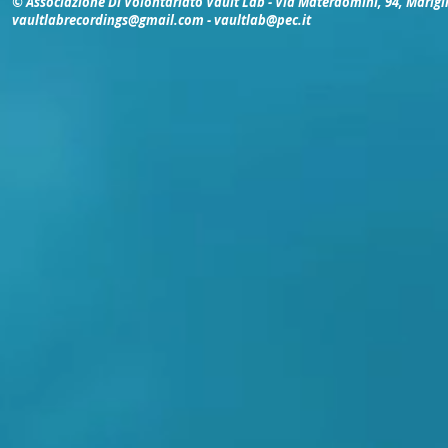
© Associazione Di Volontariato Vault Lab - Via Materdomini, 94, Marigl
vaultlabrecordings@gmail.com
-
vaultlab@pec.it