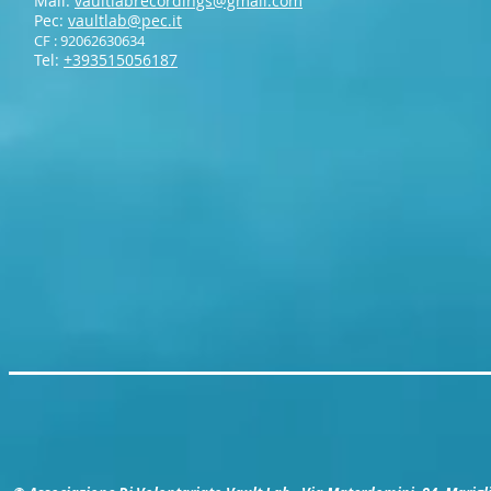
Mail:
vaultlabrecordings@gmail.com
Pec:
vaultlab@pec.it
CF : 92062630634
Tel:
+393515056187